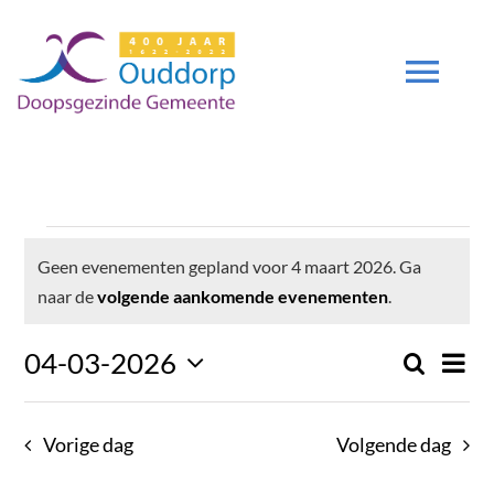
Ga
naar
inhoud
Tog
Navi
DIENSTEN
Evenementen
GEMEENTE
Geen evenementen gepland voor 4 maart 2026. Ga
Bericht
naar de
volgende aankomende evenementen
.
ZENDING
in
Even
04-03-2026
Zoeken
Even
Dag
weer
Selecteer
navig
DEUTSCH
4
Zoek
een
Vorige dag
Volgende dag
datum.
en
DGO 400 JAAR