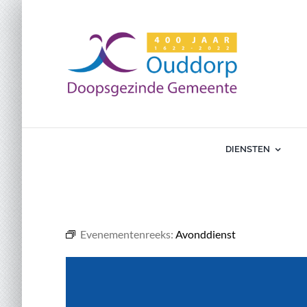
Ga
naar
inhoud
DIENSTEN
Evenementenreeks:
Avonddienst