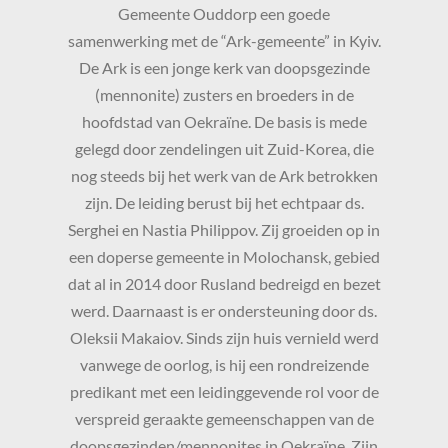
Gemeente Ouddorp een goede
samenwerking met de “Ark-gemeente” in Kyiv.
CONTACT
De Ark is een jonge kerk van doopsgezinde
(mennonite) zusters en broeders in de
hoofdstad van Oekraïne. De basis is mede
gelegd door zendelingen uit Zuid-Korea, die
nog steeds bij het werk van de Ark betrokken
zijn. De leiding berust bij het echtpaar ds.
Serghei en Nastia Philippov. Zij groeiden op in
een doperse gemeente in Molochansk, gebied
dat al in 2014 door Rusland bedreigd en bezet
werd. Daarnaast is er ondersteuning door ds.
Oleksii Makaiov. Sinds zijn huis vernield werd
vanwege de oorlog, is hij een rondreizende
predikant met een leidinggevende rol voor de
verspreid geraakte gemeenschappen van de
doopsgezinden/mennonites in Oekraïne. Zijn