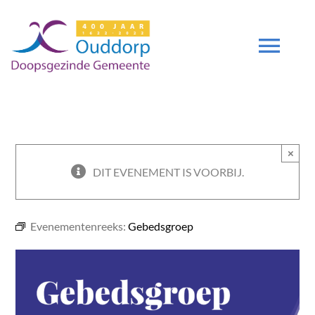
Ga
naar
inhoud
Tog
Navi
DIENSTEN
×
GEMEENTE
DIT EVENEMENT IS VOORBIJ.
ZENDING
Evenementenreeks:
Gebedsgroep
DEUTSCH
DGO 400 JAAR