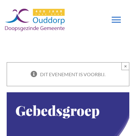
Ga
naar
inhoud
Tog
Navi
DIENSTEN
×
GEMEENTE
DIT EVENEMENT IS VOORBIJ.
ZENDING
DEUTSCH
DGO 400 JAAR