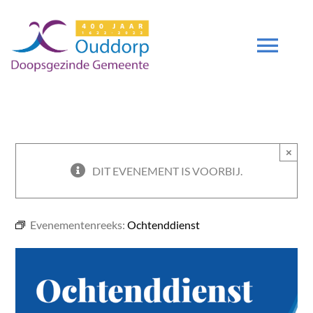
Ga
naar
inhoud
Tog
Navi
DIENSTEN
×
GEMEENTE
DIT EVENEMENT IS VOORBIJ.
ZENDING
Evenementenreeks:
Ochtenddienst
DEUTSCH
DGO 400 JAAR