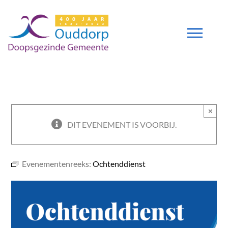
Ga
naar
inhoud
Tog
Navi
DIENSTEN
×
GEMEENTE
DIT EVENEMENT IS VOORBIJ.
ZENDING
Evenementenreeks:
Ochtenddienst
DEUTSCH
DGO 400 JAAR