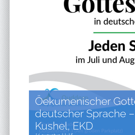
Öekumenischer Gotte
deutscher Sprache – 
Kushel, EKD
16 augustus 11:15