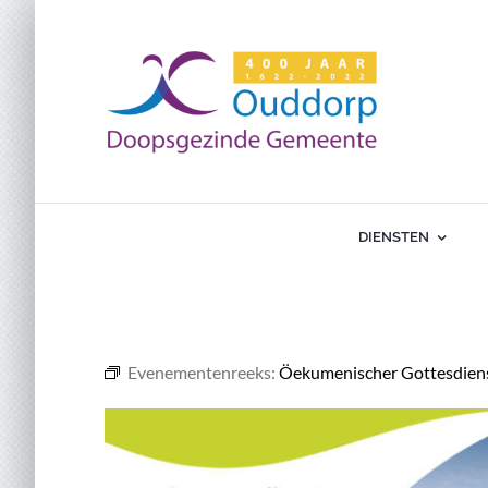
Ga
naar
inhoud
DIENSTEN
Evenementenreeks:
Öekumenischer Gottesdiens