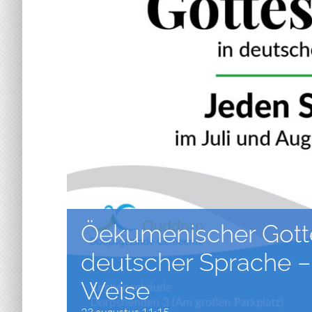
Öekumenischer Gotte
deutscher Sprache –
Weise
23 augustus 11:15