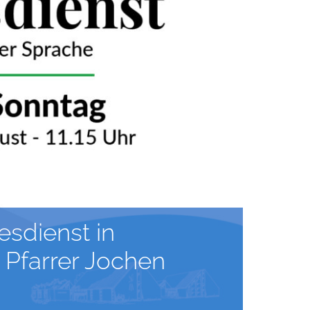
sdienst in
 Pfarrer Jochen