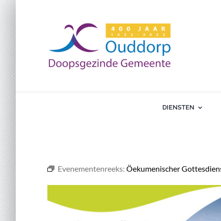
Ga
naar
inhoud
DIENSTEN
Evenementenreeks:
Öekumenischer Gottesdiens