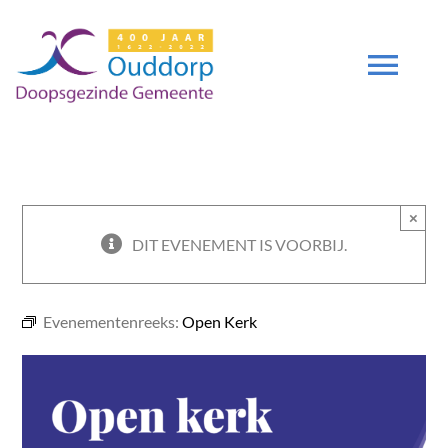
Ga
naar
inhoud
Tog
Navi
DIENSTEN
×
GEMEENTE
DIT EVENEMENT IS VOORBIJ.
ZENDING
Evenementenreeks:
Open Kerk
DEUTSCH
DGO 400 JAAR