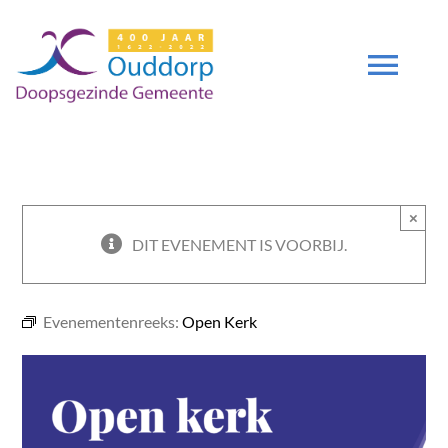
Ga
naar
inhoud
Tog
Navi
DIENSTEN
×
GEMEENTE
DIT EVENEMENT IS VOORBIJ.
ZENDING
Evenementenreeks:
Open Kerk
DEUTSCH
DGO 400 JAAR