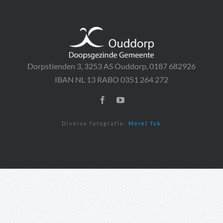
CONTACT
Dorpstienden 3, 3253 AS Ouddorp, 0187 682926
IBAN NL 13 RABO 0351 264 272
Diverse fotografie:
Merel Tuk