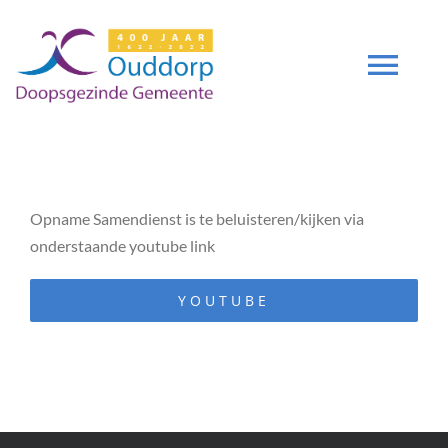
Ga
naar
inhoud
Tog
Navi
DIENSTEN
Opname Samendienst is te beluisteren/kijken via
GEMEENTE
onderstaande youtube link
ZENDING
YOUTUBE
DEUTSCH
DGO 400 JAAR