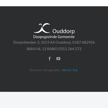
Dorpstienden 3, 3253 AS Ouddorp, 0187 682926
IBAN NL 13 RABO 0351 264 272
Diverse fotografie:
Merel Tuk