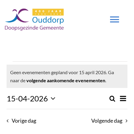
Ga
naar
inhoud
Tog
Navi
DIENSTEN
Evenementen
GEMEENTE
Geen evenementen gepland voor 15 april 2026. Ga
Bericht
naar de
volgende aankomende evenementen
.
ZENDING
in
Even
15-04-2026
Zoeken
Even
Dag
weer
Selecteer
navig
DEUTSCH
15
Zoek
een
Vorige dag
Volgende dag
datum.
en
DGO 400 JAAR