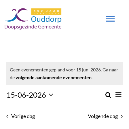
Ga
naar
inhoud
Tog
Navi
DIENSTEN
Evenementen
GEMEENTE
Geen evenementen gepland voor 15 juni 2026. Ga naar
Bericht
de
volgende aankomende evenementen
.
ZENDING
in
Even
15-06-2026
Zoeken
Even
Dag
weer
Selecteer
navig
DEUTSCH
15
Zoek
een
Vorige dag
Volgende dag
datum.
en
DGO 400 JAAR