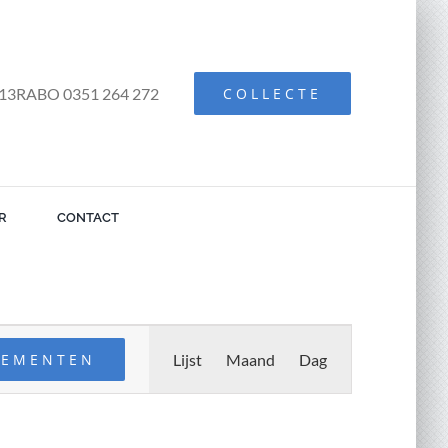
13RABO 0351 264 272
COLLECTE
R
CONTACT
Evenement
weergaven
NEMENTEN
Lijst
Maand
Dag
navigatie