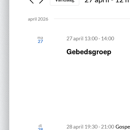
in.
en
Selecteer
Zoek
een
weergeven
voor
april 2026
datum.
Evenementen
navigatie
met
ma
27 april 13:00
-
14:00
keyword.
27
Gebedsgroep
di
28 april 19:30
-
21:00
Gospe
28