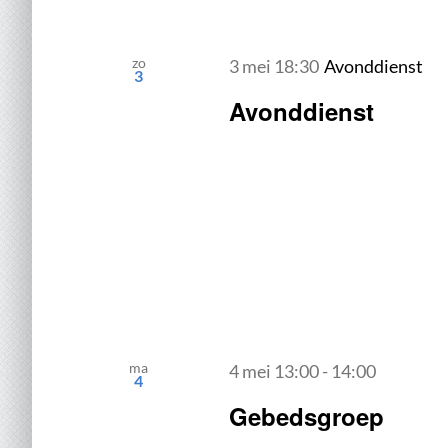
zo
3 mei 18:30
Avonddienst
3
Avonddienst
ma
4 mei 13:00
-
14:00
4
Gebedsgroep