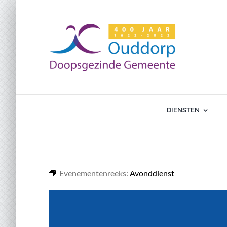
Ga
naar
inhoud
DIENSTEN
Evenementenreeks:
Avonddienst