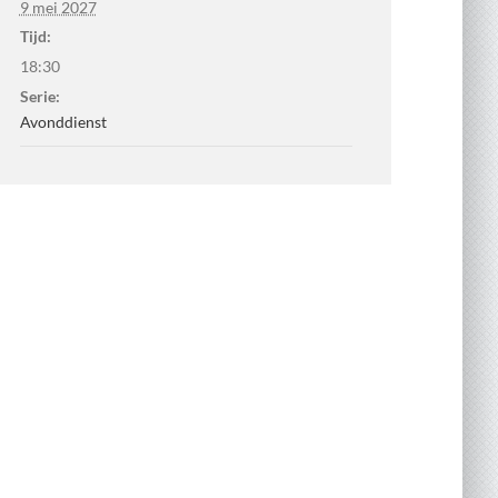
9 mei 2027
Tijd:
18:30
Serie:
Avonddienst