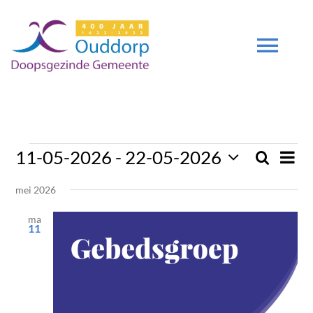
Ga
naar
inhoud
Tog
Navi
DIENSTEN
Even
11-05-2026
 - 
22-05-2026
Zoeken
Evenementen
GEMEENTE
Even
Lijst
weer
Selecteer
navig
Zoek
mei 2026
een
ZENDING
datum.
en
ma
11
weerg
DEUTSCH
naviga
DGO 400 JAAR