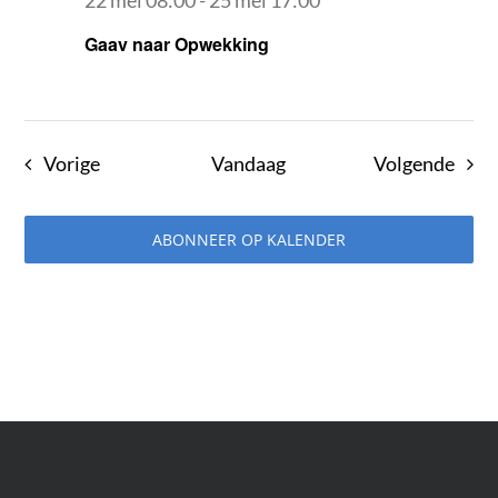
22 mei 08:00
-
25 mei 17:00
Gaav naar Opwekking
Evenementen
Even
Vorige
Vandaag
Volgende
ABONNEER OP KALENDER