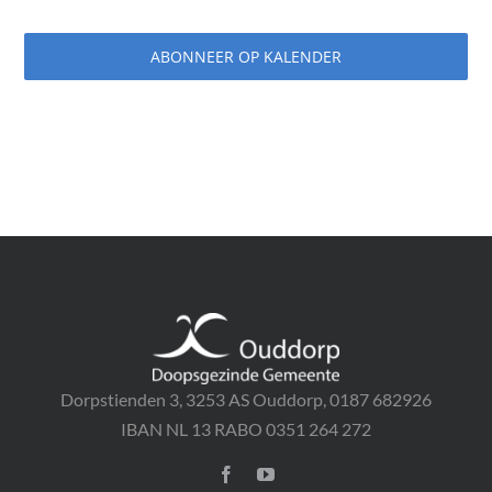
ABONNEER OP KALENDER
Dorpstienden 3, 3253 AS Ouddorp, 0187 682926
IBAN NL 13 RABO 0351 264 272