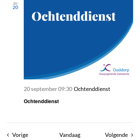
zo
20
20 september 09:30
Ochtenddienst
Ochtenddienst
Evenementen
Even
Vorige
Vandaag
Volgende